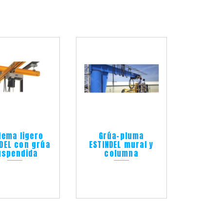
tema ligero
Grúa-pluma
NDEL con grúa
ESTINDEL mural y
uspendida
columna