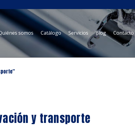
Ir
Ir
Quiénes somos
Catálogo
Servicios
Blog
Contacto
a
al
la
contenido
navegación
sporte”
vación y transporte