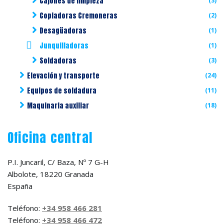
Cajones de limpieza
(3)
Copiadoras Cremoneras
(2)
Desagüadoras
(1)
Junquilladoras
(1)
Soldadoras
(3)
Elevación y transporte
(24)
Equipos de soldadura
(11)
Maquinaria auxiliar
(18)
Oficina central
P.I. Juncaril, C/ Baza, Nº 7 G-H
Albolote, 18220 Granada
España
Teléfono:
+34 958 466 281
Teléfono:
+34 958 466 472