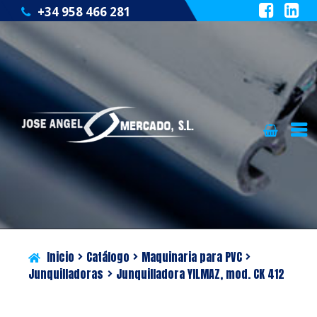
+34 958 466 281
Ir
Ir
QUIÉNES SOMOS
a
al
la
contenido
CATÁLOGO
navegación
SERVICIOS
Inicio
Catálogo
Maquinaria para PVC
BLOG
Junquilladoras
Junquilladora YILMAZ, mod. CK 412
CONTACTO