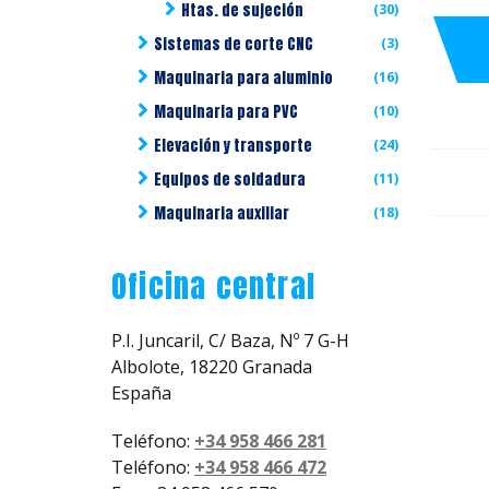
Htas. de sujeción
(30)
Sistemas de corte CNC
(3)
Maquinaria para aluminio
(16)
Maquinaria para PVC
(10)
Elevación y transporte
(24)
Equipos de soldadura
(11)
Maquinaria auxiliar
(18)
Oficina central
P.I. Juncaril, C/ Baza, Nº 7 G-H
Albolote, 18220 Granada
España
Teléfono:
+34 958 466 281
Teléfono:
+34 958 466 472