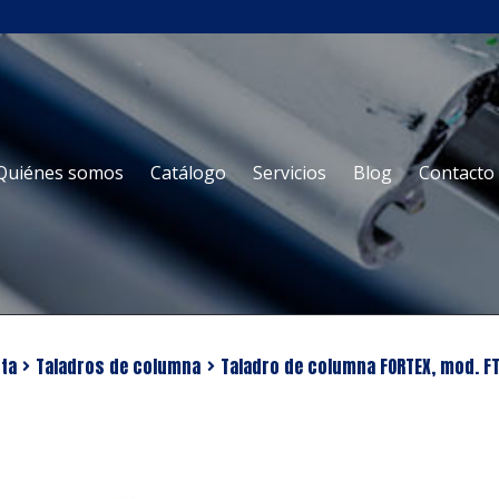
Ir
Ir
Quiénes somos
Catálogo
Servicios
Blog
Contacto
a
al
la
contenido
navegación
uta
Taladros de columna
Taladro de columna FORTEX, mod. F