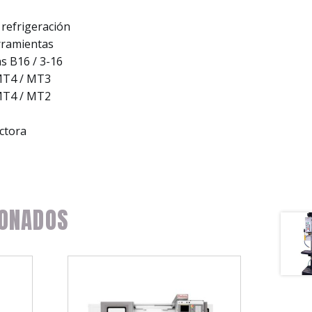
 refrigeración
rramientas
s B16 / 3-16
MT4 / MT3
MT4 / MT2
ctora
ONADOS