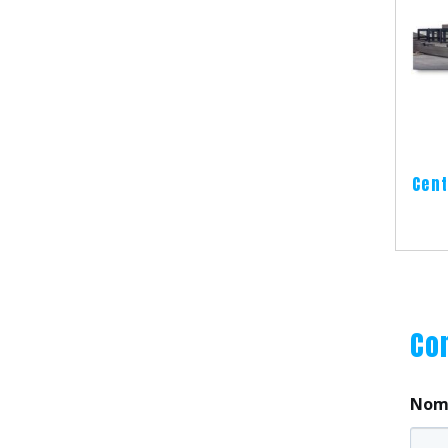
Cent
Co
Nom