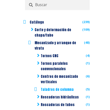
Buscar
por:
Catálogo
(239)
Corte y deformación de
(109)
chapa/tubo
Mecanizado y arranque de
(48)
viruta
Tornos CNC
(4)
Tornos paralelos
(1)
convencionales
Centros de mecanizado
(6)
verticales
Taladros de columna
(5)
Roscadoras hidráulicas
(1)
Roscadoras de tubos
(1)