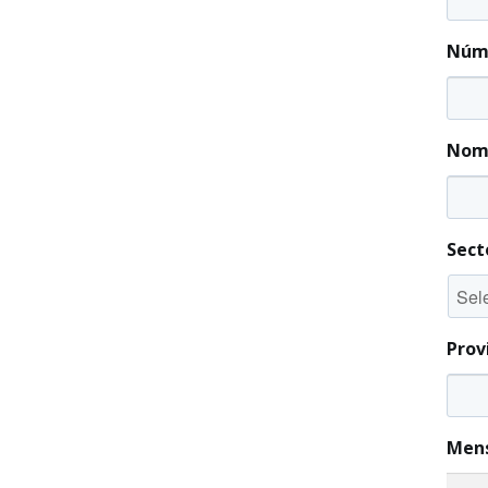
Núme
Nomb
Sect
Prov
Men