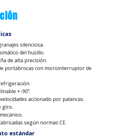
ción
icas
ranajes silenciosa.
mático del husillo.
aña de alta precisión.
de portabrocas con microinterruptor de
efrigeración.
linable +-90º.
velocidades accionado por palancas.
 giro.
mecánico.
abricadas según normas CE.
nto estándar