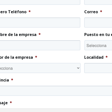
ro Teléfono
*
Correo
*
re de la empresa
*
Puesto en tu
or de la empresa
*
Localidad
*
incia
*
saje
*