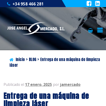
+34 958 466 281
Ir
Ir
QUIÉNES SOMOS
a
al
la
contenido
CATÁLOGO
navegación
Inicio
BLOG
Entrega de una máquina de limpieza
SERVICIOS
láser
BLOG
Publicado el
17 enero, 2025
por
jamercado
CONTACTO
Entrega de una máquina de
limpieza láser