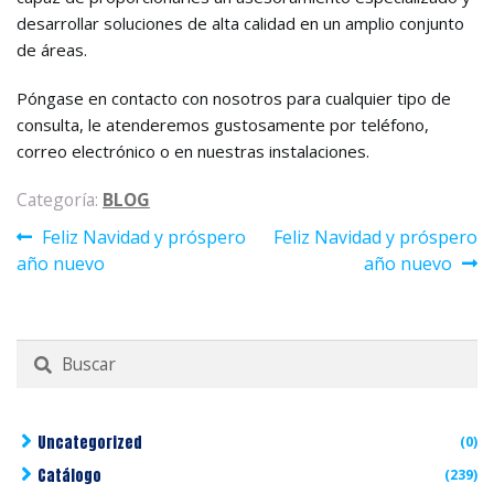
desarrollar soluciones de alta calidad en un amplio conjunto
de áreas.
Póngase en contacto con nosotros para cualquier tipo de
consulta, le atenderemos gustosamente por teléfono,
correo electrónico o en nuestras instalaciones.
Categoría:
BLOG
Navegación
Anterior:
Siguiente:
Feliz Navidad y próspero
Feliz Navidad y próspero
de
año nuevo
año nuevo
entradas
Buscar
por:
Uncategorized
(0)
Catálogo
(239)