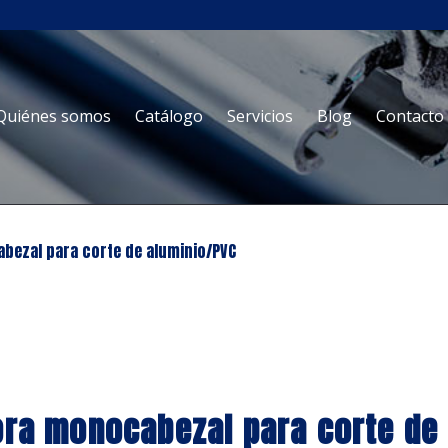
Ir
Ir
Quiénes somos
Catálogo
Servicios
Blog
Contacto
a
al
la
contenido
navegación
bezal para corte de aluminio/PVC
ora monocabezal para corte de