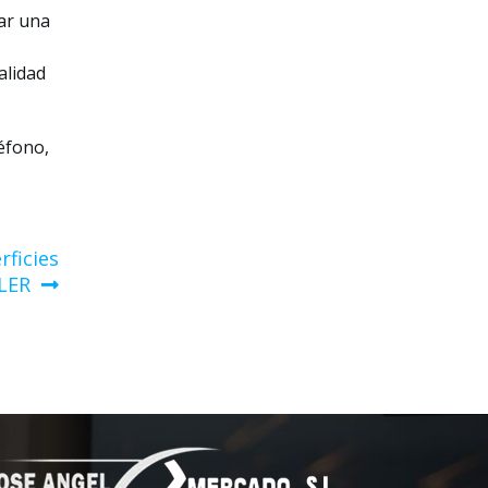
ar una
alidad
éfono,
rficies
LER