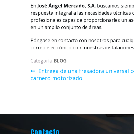
En
José Ángel Mercado, S.A.
buscamos siempre
respuesta integral a las necesidades técnicas 
profesionales capaz de proporcionarles un ase
en un amplio conjunto de áreas.
Póngase en contacto con nosotros para cualqu
correo electrónico o en nuestras instalaciones
Categoría:
BLOG
Navegación
Anterior:
Entrega de una fresadora universal 
carnero motorizado
de
entradas
Contacto