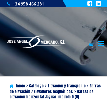
+34 958 466 281
Ir
Ir
QUIÉNES SOMOS
a
al
la
contenido
CATÁLOGO
navegación
SERVICIOS
Inicio
Catálogo
Elevación y transporte
Garras
BLOG
de elevación / Elevadores magnéticos
Garras de
elevación horizontal Jaguar, modelo D (H)
CONTACTO