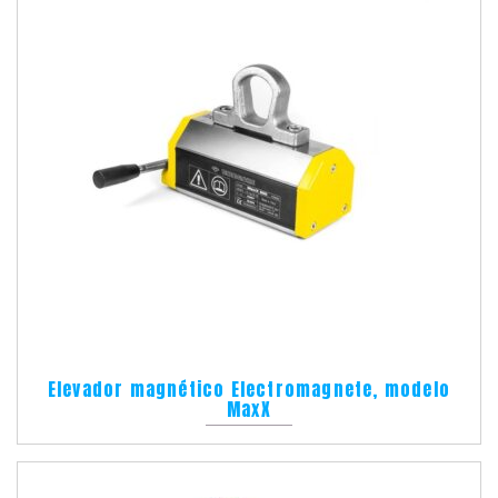
Elevador magnético Electromagnete, modelo
MaxX