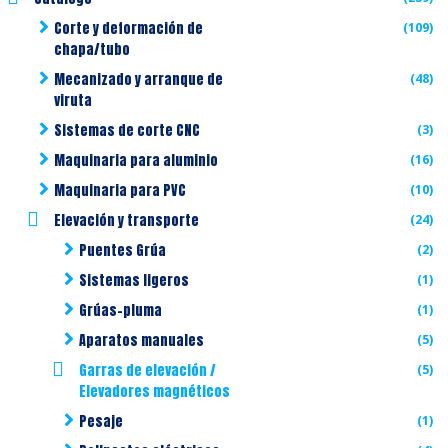
Corte y deformación de
(109)
chapa/tubo
Mecanizado y arranque de
(48)
viruta
Sistemas de corte CNC
(3)
Maquinaria para aluminio
(16)
Maquinaria para PVC
(10)
Elevación y transporte
(24)
Puentes Grúa
(2)
Sistemas ligeros
(1)
Grúas-pluma
(1)
Aparatos manuales
(5)
Garras de elevación /
(5)
Elevadores magnéticos
Pesaje
(1)