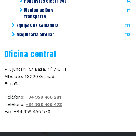
Polipastos eléctricos
(4)
Manipulación y
(5)
transporte
Equipos de soldadura
(11)
Maquinaria auxiliar
(18)
Oficina central
P.I. Juncaril, C/ Baza, Nº 7 G-H
Albolote, 18220 Granada
España
Teléfono:
+34 958 466 281
Teléfono:
+34 958 466 472
Fax: +34 958 466 570