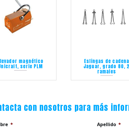
Elevador magnético
Eslingas de caden
Unicraft, serie PLM
Jaguar, grado 80, 
ramales
ntacta con nosotros para más info
bre
*
Apellido
*