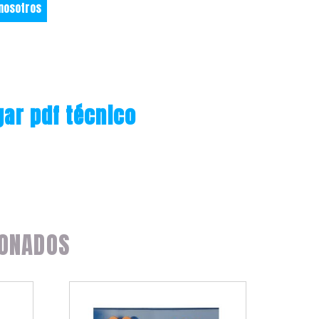
 nosotros
ar pdf técnico
ONADOS