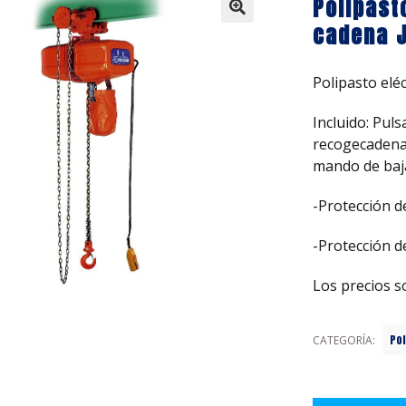
Polipast
cadena 
Polipasto eléc
Incluido: Pul
recogecadena, 
mando de baj
-Protección d
-Protección d
Los precios s
Po
CATEGORÍA: