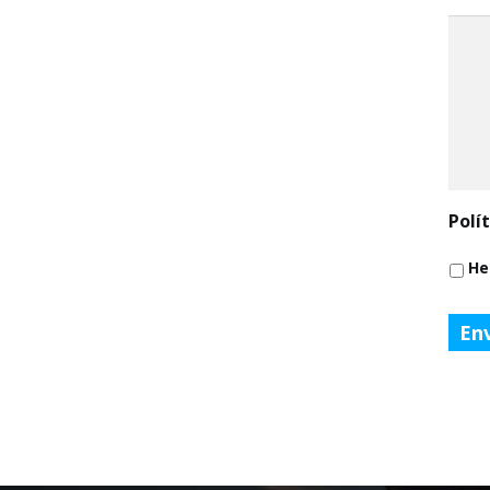
Polí
He