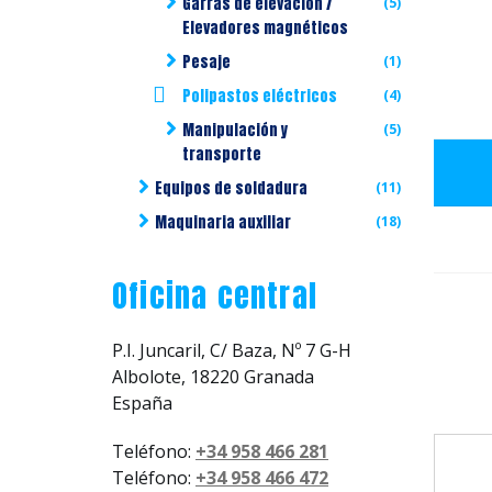
Garras de elevación /
(5)
Elevadores magnéticos
Pesaje
(1)
Polipastos eléctricos
(4)
Manipulación y
(5)
transporte
Equipos de soldadura
(11)
Maquinaria auxiliar
(18)
Oficina central
P.I. Juncaril, C/ Baza, Nº 7 G-H
Albolote, 18220 Granada
España
Teléfono:
+34 958 466 281
Teléfono:
+34 958 466 472