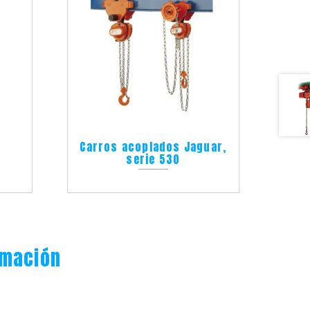
a
Carros acoplados Jaguar,
2
serie 530
rmación