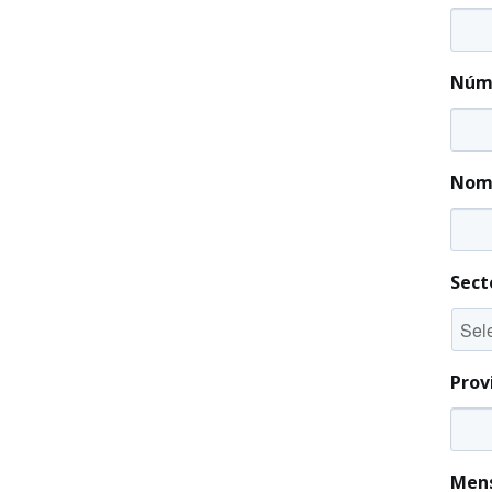
Núme
Nomb
Sect
Prov
Men