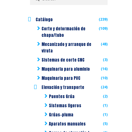
por:
Catálogo
(239)
Corte y deformación de
(109)
chapa/tubo
Mecanizado y arranque de
(48)
viruta
Sistemas de corte CNC
(3)
Maquinaria para aluminio
(16)
Maquinaria para PVC
(10)
Elevación y transporte
(24)
Puentes Grúa
(2)
Sistemas ligeros
(1)
Grúas-pluma
(1)
Aparatos manuales
(5)