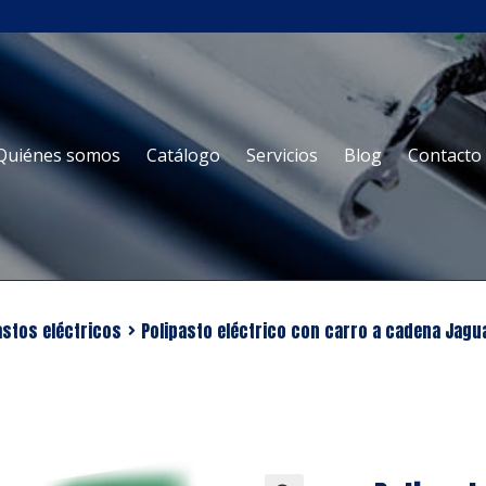
Ir
Ir
Quiénes somos
Catálogo
Servicios
Blog
Contacto
a
al
la
contenido
navegación
astos eléctricos
Polipasto eléctrico con carro a cadena Jagu