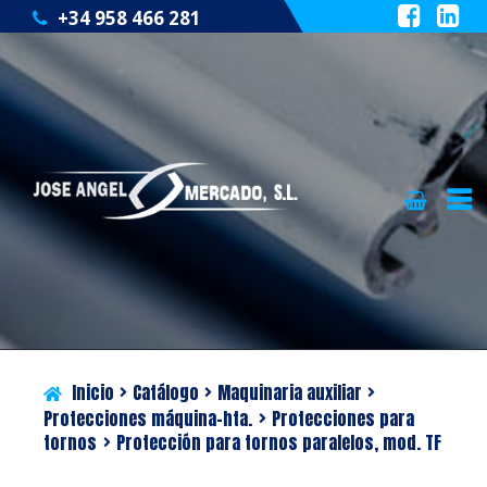
+34 958 466 281
Ir
Ir
QUIÉNES SOMOS
a
al
la
contenido
CATÁLOGO
navegación
SERVICIOS
Inicio
Catálogo
Maquinaria auxiliar
BLOG
Protecciones máquina-hta.
Protecciones para
tornos
Protección para tornos paralelos, mod. TF
CONTACTO