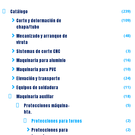
Catálogo
(239)
Corte y deformación de
(109)
chapa/tubo
Mecanizado y arranque de
(48)
viruta
Sistemas de corte CNC
(3)
Maquinaria para aluminio
(16)
Maquinaria para PVC
(10)
Elevación y transporte
(24)
Equipos de soldadura
(11)
Maquinaria auxiliar
(18)
Protecciones máquina-
(5)
hta.
Protecciones para tornos
(2)
Protecciones para
(2)