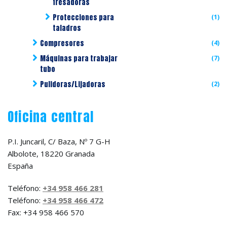
fresadoras
Protecciones para
(1)
taladros
Compresores
(4)
Máquinas para trabajar
(7)
tubo
Pulidoras/Lijadoras
(2)
Oficina central
P.I. Juncaril, C/ Baza, Nº 7 G-H
Albolote, 18220 Granada
España
Teléfono:
+34 958 466 281
Teléfono:
+34 958 466 472
Fax: +34 958 466 570