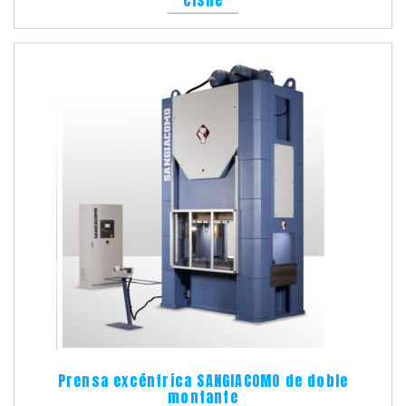
Prensa excéntrica SANGIACOMO de doble
montante