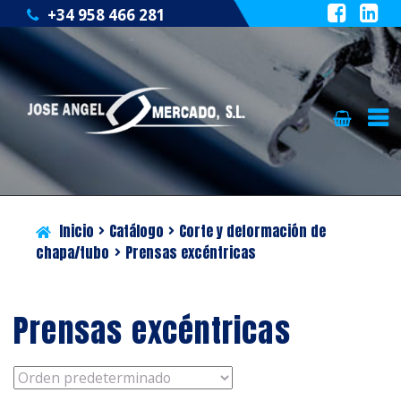
+34 958 466 281
Ir
Ir
QUIÉNES SOMOS
a
al
la
contenido
CATÁLOGO
navegación
Inicio
Catálogo
Corte y deformación de
SERVICIOS
chapa/tubo
Prensas excéntricas
BLOG
Prensas excéntricas
CONTACTO