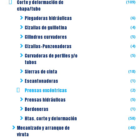
Corte y deformación de
(109)
chapa/tubo
Plegadoras hidráulicas
(6)
Cizallas de guillotina
(4)
Cilindros curvadores
(5)
Cizallas-Punzonadoras
(4)
Curvadoras de perfiles y/o
(5)
tubos
Sierras de cinta
(18)
Escantonadoras
(1)
Prensas excéntricas
(2)
Prensas hidráulicas
(5)
Bordoneras
(1)
Htas. corte y deformación
(58)
Mecanizado y arranque de
(48)
viruta