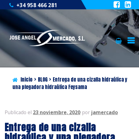
+34 958 466 281
Ir
Ir
QUIÉNES SOMOS
a
al
la
contenido
CATÁLOGO
navegación
Inicio
BLOG
Entrega de una cizalla hidraúlica y
SERVICIOS
una plegadora hidraúlica Feysama
BLOG
Publicado el
23 noviembre, 2020
por
jamercado
CONTACTO
Entrega de una cizalla
hidraúlica y una plegadora