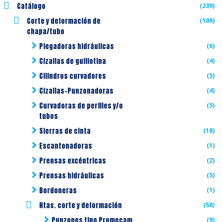
Catálogo
(239)
Corte y deformación de
(109)
chapa/tubo
Plegadoras hidráulicas
(6)
Cizallas de guillotina
(4)
Cilindros curvadores
(5)
Cizallas-Punzonadoras
(4)
Curvadoras de perfiles y/o
(5)
tubos
Sierras de cinta
(18)
Escantonadoras
(1)
Prensas excéntricas
(2)
Prensas hidráulicas
(5)
Bordoneras
(1)
Htas. corte y deformación
(58)
Punzones tipo Promecam
(9)