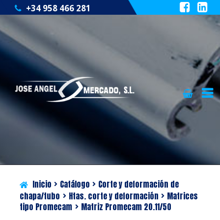
+34 958 466 281
Ir
Ir
QUIÉNES SOMOS
a
al
la
contenido
CATÁLOGO
navegación
SERVICIOS
Inicio
Catálogo
Corte y deformación de
BLOG
chapa/tubo
Htas. corte y deformación
Matrices
tipo Promecam
Matriz Promecam 20.11/50
CONTACTO