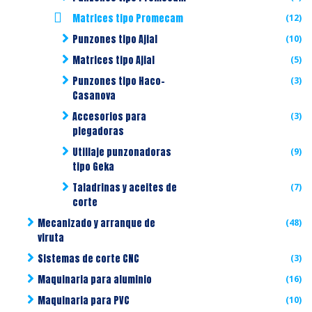
Matrices tipo Promecam
(12)
Punzones tipo Ajial
(10)
Matrices tipo Ajial
(5)
Punzones tipo Haco-
(3)
Casanova
Accesorios para
(3)
plegadoras
Utillaje punzonadoras
(9)
tipo Geka
Taladrinas y aceites de
(7)
corte
Mecanizado y arranque de
(48)
viruta
Sistemas de corte CNC
(3)
Maquinaria para aluminio
(16)
Maquinaria para PVC
(10)