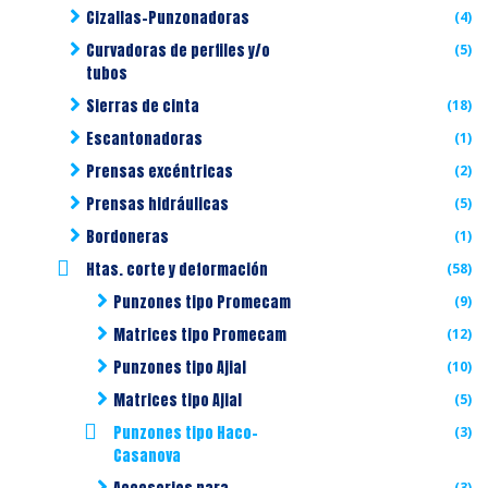
Cizallas-Punzonadoras
(4)
Curvadoras de perfiles y/o
(5)
tubos
Sierras de cinta
(18)
Escantonadoras
(1)
Prensas excéntricas
(2)
Prensas hidráulicas
(5)
Bordoneras
(1)
Htas. corte y deformación
(58)
Punzones tipo Promecam
(9)
Matrices tipo Promecam
(12)
Punzones tipo Ajial
(10)
Matrices tipo Ajial
(5)
Punzones tipo Haco-
(3)
Casanova
(3)