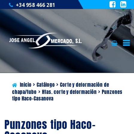
+34 958 466 281
Ir
Ir
QUIÉNES SOMOS
a
al
la
contenido
CATÁLOGO
navegación
Inicio
Catálogo
Corte y deformación de
SERVICIOS
chapa/tubo
Htas. corte y deformación
Punzones
tipo Haco-Casanova
BLOG
CONTACTO
Punzones tipo Haco-