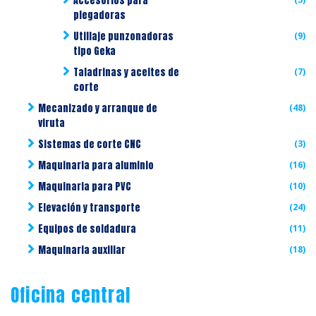
Accesorios para
plegadoras
Utillaje punzonadoras
(9)
tipo Geka
Taladrinas y aceites de
(7)
corte
Mecanizado y arranque de
(48)
viruta
Sistemas de corte CNC
(3)
Maquinaria para aluminio
(16)
Maquinaria para PVC
(10)
Elevación y transporte
(24)
Equipos de soldadura
(11)
Maquinaria auxiliar
(18)
Oficina central