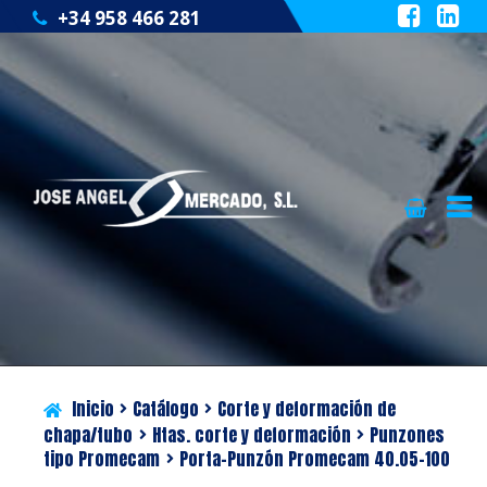
+34 958 466 281
Ir
Ir
QUIÉNES SOMOS
a
al
la
contenido
CATÁLOGO
navegación
SERVICIOS
Inicio
Catálogo
Corte y deformación de
BLOG
chapa/tubo
Htas. corte y deformación
Punzones
tipo Promecam
Porta-Punzón Promecam 40.05-100
CONTACTO