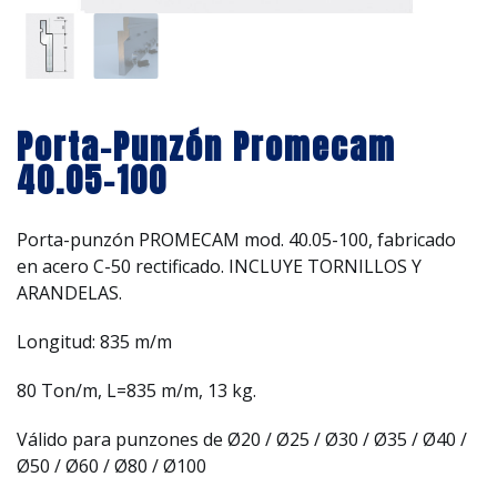
Porta-Punzón Promecam
40.05-100
Porta-punzón PROMECAM mod. 40.05-100, fabricado
en acero C-50 rectificado. INCLUYE TORNILLOS Y
ARANDELAS.
Longitud: 835 m/m
80 Ton/m, L=835 m/m, 13 kg.
Válido para punzones de Ø20 / Ø25 / Ø30 / Ø35 / Ø40 /
Ø50 / Ø60 / Ø80 / Ø100