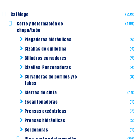
Catálogo
(239)
Corte y deformación de
(109)
chapa/tubo
Plegadoras hidráulicas
(6)
Cizallas de guillotina
(4)
Cilindros curvadores
(5)
Cizallas-Punzonadoras
(4)
Curvadoras de perfiles y/o
(5)
tubos
Sierras de cinta
(18)
Escantonadoras
(1)
Prensas excéntricas
(2)
Prensas hidráulicas
(5)
Bordoneras
(1)
(58)