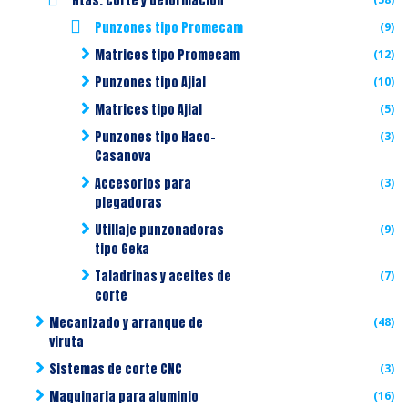
Htas. corte y deformación
Punzones tipo Promecam
(9)
Matrices tipo Promecam
(12)
Punzones tipo Ajial
(10)
Matrices tipo Ajial
(5)
Punzones tipo Haco-
(3)
Casanova
Accesorios para
(3)
plegadoras
Utillaje punzonadoras
(9)
tipo Geka
Taladrinas y aceites de
(7)
corte
Mecanizado y arranque de
(48)
viruta
Sistemas de corte CNC
(3)
Maquinaria para aluminio
(16)