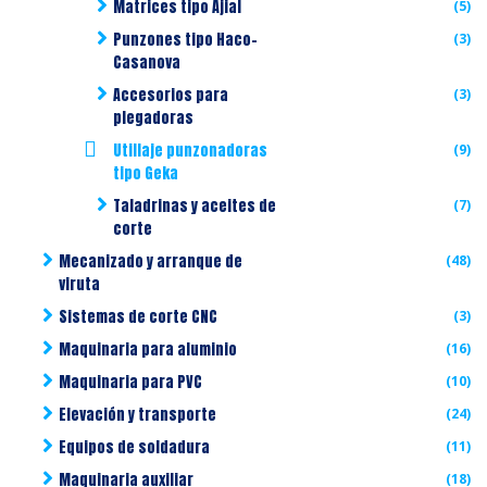
Matrices tipo Ajial
(5)
Punzones tipo Haco-
(3)
Casanova
Accesorios para
(3)
plegadoras
Utillaje punzonadoras
(9)
tipo Geka
Taladrinas y aceites de
(7)
corte
Mecanizado y arranque de
(48)
viruta
Sistemas de corte CNC
(3)
Maquinaria para aluminio
(16)
Maquinaria para PVC
(10)
Elevación y transporte
(24)
Equipos de soldadura
(11)
Maquinaria auxiliar
(18)