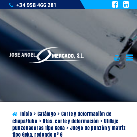
+34 958 466 281
Ir
Ir
QUIÉNES SOMOS
a
al
la
contenido
CATÁLOGO
navegación
SERVICIOS
Inicio
Catálogo
Corte y deformación de
BLOG
chapa/tubo
Htas. corte y deformación
Utillaje
punzonadoras tipo Geka
Juego de punzón y matriz
CONTACTO
tipo Geka, redondo nº 6