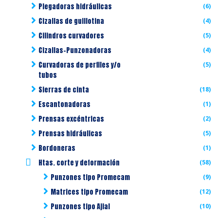
Plegadoras hidráulicas
(6)
Cizallas de guillotina
(4)
Cilindros curvadores
(5)
Cizallas-Punzonadoras
(4)
Curvadoras de perfiles y/o
(5)
tubos
Sierras de cinta
(18)
Escantonadoras
(1)
Prensas excéntricas
(2)
Prensas hidráulicas
(5)
Bordoneras
(1)
Htas. corte y deformación
(58)
Punzones tipo Promecam
(9)
Matrices tipo Promecam
(12)
Punzones tipo Ajial
(10)